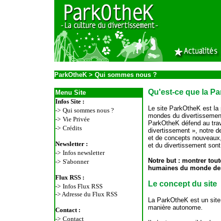
o
ParkOtheK
> Qui sommes nous ?
Qu'est-ce que la P
Menu Site
Infos Site :
Le site ParkOtheK est la 
->
Qui sommes nous ?
mondes du divertissement
->
Vie Privée
ParkOtheK défend au trave
->
Crédits
divertissement », notre d
et de concepts nouveaux,
Newsletter :
et du divertissement sont
->
Infos newsletter
Notre but : montrer tout
->
S'abonner
humaines du monde des 
Flux RSS :
Le concept du site
->
Infos Flux RSS
->
Adresse du Flux RSS
La ParkOtheK est un site
manière autonome.
Contact :
->
Contact