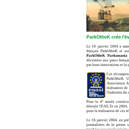
ParkOtheK crée l’é
Le 16 janvier 2004 a marq
français ParkOtheK et son
ParkOtheK Parksmania 
décernées aux parcs frança
par leurs innovations et la q
Ces récompens
ParkOtheK. Un
Association A
réalisation d
l'industrie du
Pour la 4° année consécu
déroule l'EAS, Et en 2004, p
pour la réalisation de ces 
Le 16 janvier 2004, en pré
journalistes de la presse 