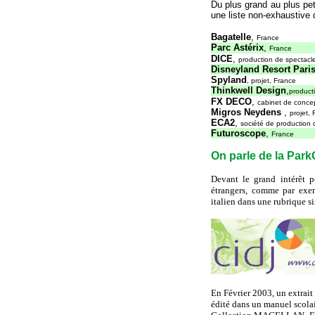
Du plus grand au plus pet
une liste non-exhaustive 
Bagatelle
,
France
Parc Astérix
,
France
DICE
,
production de spectacl
Disneyland Resort Pari
Spyland
, projet, France
Thinkwell Design
,
producti
FX DECO
,
cabinet de conce
Migros Neydens
,
projet,
ECA2
,
société de production 
Futuroscope
,
France
On parle de la Par
Devant le grand intérêt po
étrangers, comme par ex
italien dans une rubrique sim
En Février 2003, un extrait 
édité dans un manuel sc