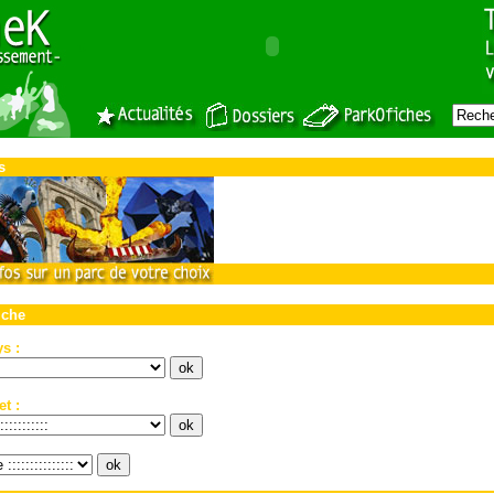
o
s
-
iche
s :
t :