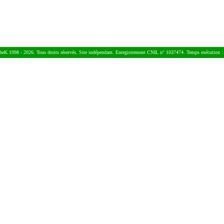
heK 1998 - 2026. Tous droits réservés. Site indépendant. Enregistrement CNIL n° 1037474. Temps exécution :