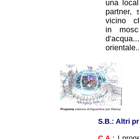
una local
partner, 
vicino c
in mosc
d'acqua..
orientale.
Proposta
esterna di Aquantica per Disney
S.B.: Altri p
C.A.:
I prog