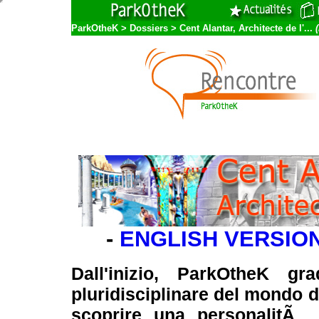
ParkOtheK
>
Dossiers
>
Cent Alantar, Architecte de l'...
-
ENGLISH VERSIO
Dall'inizio, ParkOtheK gr
pluridisciplinare del mondo d
scoprire una personalitÃ 