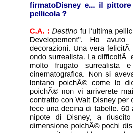
firmatoDisney e... il pittor
pellicola ?
C.A. :
Destino
fu l'ultima pelli
Developement". Ho avuto il
decorazioni. Una vera felicit
ondo surrealista. La difficoltÃ 
molto frugato surrealista 
cinematografica. Non si aveva
lontano poichÃ© come lo dic
poichÃ© non vi arriverete mai
contratto con Walt Disney per 
fece una decina di tabelle. 60 
nipote di Disney, a riuscito
dimensione poichÃ© pochi dise