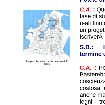
C.A.
:
Que
fase di s
reali fin
un proget
iscriverÃ
S.B.: I
termine 
Progetto Aqualand per le penisole di El
Hank
C.A. :
Pe
Basterebb
coscienza
costosa e
anche mate
legni t