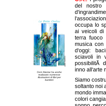
del nostro 
d'ingrand
l'associazi
occupa lo sp
ai veicoli d
terra fuoco
musica con p
d'oggi: bac
sciavoli in
possibilitÃ d
inno all'arte
Cent Alantar ha anche
realizzato numerose
illustrazioni di libri per
Siamo costrut
bambini
soltanto noi 
mondo immagi
colori cangia
sogno, perco