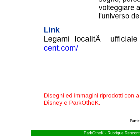
volteggiare
a
l'universo de
Link
Legami localitÃ ufficiale
cent.com/
Disegni ed immagini riprodotti con au
Disney e ParkOtheK.
Partie
ParkOtheK
-
Rubrique Rencont