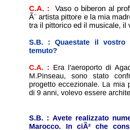
C.A. :
Vaso o biberon al pr
Ã¨ artista pittore e la mia ma
tra il pittorico ed il musicale, 
S.B. : Quaestate il vostr
temuto?
C.A. :
Era l'aeroporto di Agad
M.Pinseau, sono stato confr
progetto eccezionale. La mia 
di 9 anni, volevo essere archite
S.B. : Avete realizzato nume
Marocco. In ciÃ² che cons