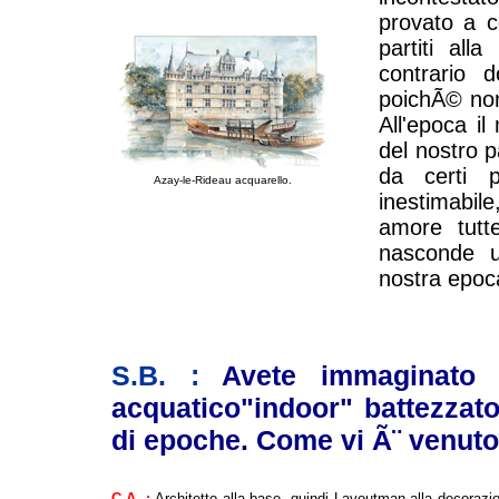
provato a co
partiti alla
contrario d
poichÃ© non 
All'epoca il
del nostro p
da certi p
Azay-le-Rideau acquarello.
inestimabil
amore tutt
nasconde u
nostra epoca
S.B. :
Avete immaginato 
acquatico"indoor" battezzato
di epoche. Come vi Ã¨ venut
C.A. :
Architetto alla base, quindi Layoutman alla decorazi