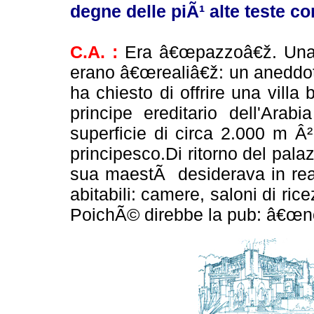
degne delle piÃ¹ alte teste c
C.A. :
Era â€œpazzoâ€ž. Una 
erano â€œrealiâ€ž: un aneddo
ha chiesto di offrire una vill
principe ereditario dell'Arab
superficie di circa 2.000 m Â
principesco.Di ritorno del palaz
sua maestÃ desiderava in real
abitabili: camere, saloni di rice
PoichÃ© direbbe la pub: â€œno