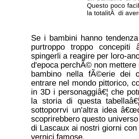
Questo poco facil
la totalitÃ di av
Se i bambini hanno tendenza
purtroppo troppo concepiti
spingerli a reagire per loro-a
d'epoca perchÃ© non mettere u
bambino nella fÃ©erie dei co
entrare nel mondo pittorico, c
in 3D i personaggiâ€¦ che pot
la storia di questa tabella
sottoporrvi un'altra idea â€œ
scoprirebbero questo universo 
di Lascaux ai nostri giorni con
vernici famose.