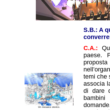
S.B.: A 
converre
C.A.:
Qu
paese. 
propos
nell'org
temi che 
associa l
di dare
bambini 
domande.
Un mosaico storico.