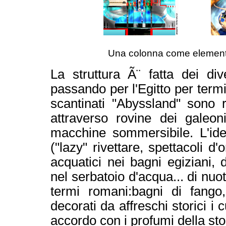
Una colonna come elemento 
La struttura Ã¨ fatta dei dive
passando per l'Egitto per termi
scantinati "Abyssland" sono r
attraverso rovine dei galeo
macchine sommersibile. L'idea
("lazy" rivettare, spettacoli d'
acquatici nei bagni egiziani, d
nel serbatoio d'acqua... di nuot
termi romani:bagni di fango,
decorati da affreschi storici i 
accordo con i profumi della sto