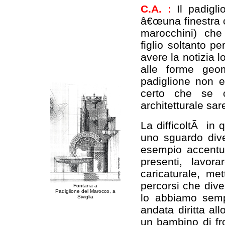
C.A. :
Il padigl
â€œuna finestra c
marocchini) che
figlio soltanto p
avere la notizia 
alle forme geom
padiglione non e
certo che se c
architetturale sa
La difficoltÃ in 
uno sguardo div
esempio accentua
presenti, lavo
caricaturale, m
percorsi che dive
Fontana a
Padiglione del Marocco, a
lo abbiamo semp
Siviglia
andata diritta al
un bambino di fr