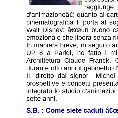
raggiung
d'animazioneâ€¦ quanto al cart
cinematografica li porta al s
Walt Disney: â€œun buono car
emozionale che libera senza ric
In maniera breve, in seguito ai 
UP 8 a Parigi, ho fatto i mie
Archittetura Claude Franck. 
durante otto anni il gabinetto
II, diretto dal signor Michel
prospettive e concetti present
integrato lo studio d'animazi
sette anni.
S.B. : Come siete caduti â€œ